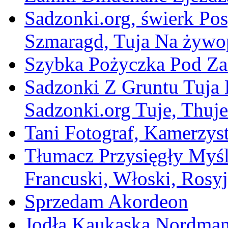
Sadzonki.org, świerk Posp
Szmaragd, Tuja Na żywop
Szybka Pożyczka Pod Za
Sadzonki Z Gruntu Tuja 
Sadzonki.org Tuje, Thuj
Tani Fotograf, Kamerzyst
Tłumacz Przysięgły Myśli
Francuski, Włoski, Rosyj
Sprzedam Akordeon
Jodła Kaukaska Nordman