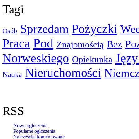
Tagi
Pożyczki
Sprzedam
We
Osób
Pod
Praca
Po
Bez
Znajomością
Języ
Norweskiego
Opiekunka
Nieruchomości
Niemcz
Nauka
RSS
Nowe ogłoszenia
Popularne ogłoszenia
Najczęściej komentowane