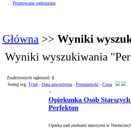
Promowane ogłoszenia
Główna
>>
Wyniki wyszu
Wyniki wyszukiwania "Perf
Znalezionych ogłoszeń:
1
Sortuj wg:
Tytuł
-
Data utworzenia
-
Popularność
-
Cena
Opiekunka Osób Starszych
Perfekton
Opieka nad osobami starszymi w Niemczec