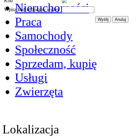
Kod
Nieruchomości
Wpisz kod widoczny wyżej
Praca
Samochody
Społeczność
Sprzedam, kupię
Usługi
Zwierzęta
Lokalizacja