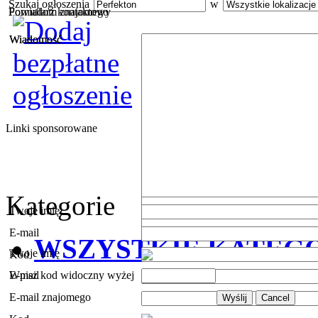
Szukaj ogłoszenia
w
Powiadom znajomego
Formularz kontaktowy
Wiadomość
Wiadomość
Linki sponsorowane
Kategorie
Twoje imię
E-mail
WSZYSTKIE KATEG
Twoje imię
Kod
E-mail
Wpisz kod widoczny wyżej
E-mail znajomego