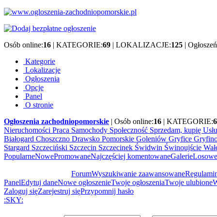
Osób online:
16
| KATEGORIE:
69
| LOKALIZACJE:
125
| Ogłoszeń
Kategorie
Lokalizacje
Ogłoszenia
Opcje
Panel
O stronie
Ogłoszenia zachodniopomorskie
| Osób online:
16
| KATEGORIE:
6
Nieruchomości
Praca
Samochody
Społeczność
Sprzedam, kupię
Usł
Białogard
Choszczno
Drawsko Pomorskie
Goleniów
Gryfice
Gryfin
Stargard Szczeciński
Szczecin
Szczecinek
Świdwin
Świnoujście
Wał
Popularne
Nowe
Promowane
Najczęściej komentowane
Galerie
Losow
Forum
Wyszukiwanie zaawansowane
Regulami
Powiadom znajomego
Panel
Edytuj dane
Nowe ogłoszenie
Twoje ogłoszenia
Twoje ulubione
W
Zaloguj się
Zarejestruj się
Przypomnij hasło
:SKY: