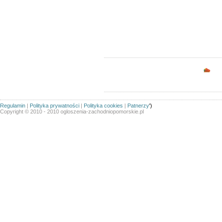
Ogłoszeń w kategorii:
146
Sortuj wg:
Tytuł
- Data utworzenia -
Popularno
Opc
Regulamin
|
Polityka prywatności
|
Polityka cookies
|
Patnerzy
')
Copyright © 2010 - 2010 ogloszenia-zachodniopomorskie.pl