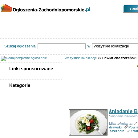
Kategorie
Lokalizacje
Ogłoszenia
Nieruchomości
Praca
Samochody
Społeczność
Szukaj ogłoszenia
w
Wszystkie lokalizacje
>>
Powiat choszczeński
Linki sponsorowane
Linki sponsorowane
Kategorie
Ogłoszeń w kategorii:
146
WSZYSTKIE KATEGORIE
Sortuj wg:
Tytuł
- Data utworzenia -
Popularno
Nieruchomości
śniadanie 
Praca
Śniadanie białkowo
Samochody
Społeczność
Miasto/miasta:
drawski
Powia
Sprzedam, kupię
Szczecin
Świ
Usługi