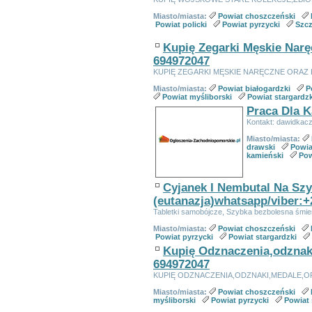
Miasto/miasta:
Powiat choszczeński
Powiat policki
Powiat pyrzycki
Szcz
Kupię Zegarki Męskie Nar
694972047
KUPIĘ ZEGARKI MĘSKIE NARĘCZNE ORAZ
Miasto/miasta:
Powiat białogardzki
P
Powiat myśliborski
Powiat stargardzk
Praca Dla 
Kontakt: dawidkac
Miasto/miasta:
drawski
Powia
kamieński
Pow
Cyjanek I Nembutal Na Szy
(eutanazja)whatsapp/viber:
Tabletki samobójcze, Szybka bezbolesna śmier
Miasto/miasta:
Powiat choszczeński
Powiat pyrzycki
Powiat stargardzki
Kupię Odznaczenia,odznak
694972047
KUPIĘ ODZNACZENIA,ODZNAKI,MEDALE,O
Miasto/miasta:
Powiat choszczeński
myśliborski
Powiat pyrzycki
Powiat 
Linki sponsorowane