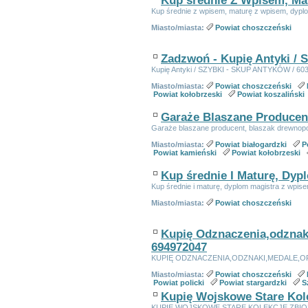
Kup średnie Z Wpisem, Ma
Kup średnie z wpisem, maturę z wpisem, dypl
Miasto/miasta:
Powiat choszczeński
Zadzwoń - Kupię Antyki / 
Kupię Antyki / SZYBKI - SKUP ANTYKÓW / 60
Miasto/miasta:
Powiat choszczeński
Powiat kołobrzeski
Powiat koszaliński
Garaże Blaszane Producen
Garaże blaszane producent, blaszak drewnop
Miasto/miasta:
Powiat białogardzki
P
Powiat kamieński
Powiat kołobrzeski
Kup średnie I Maturę, Dy
Kup średnie i maturę, dyplom magistra z wpis
Miasto/miasta:
Powiat choszczeński
Kupię Odznaczenia,odznak
694972047
KUPIĘ ODZNACZENIA,ODZNAKI,MEDALE,O
Miasto/miasta:
Powiat choszczeński
Powiat policki
Powiat stargardzki
S
Kupię Wojskowe Stare Kolek
KUPIĘ WOJSKOWE STARE KOLEKCJE,ZBIOR