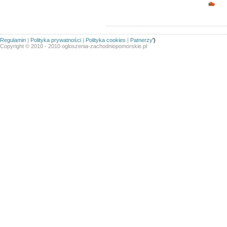
Opc
Regulamin
|
Polityka prywatności
|
Polityka cookies
|
Patnerzy
')
Copyright © 2010 - 2010 ogloszenia-zachodniopomorskie.pl