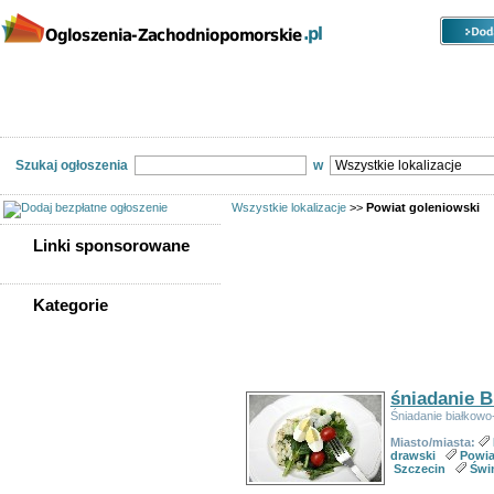
Kategorie
Lokalizacje
Ogłoszenia
Nieruchomości
Praca
Samochody
Społeczność
Szukaj ogłoszenia
w
Wszystkie lokalizacje
>>
Powiat goleniowski
Linki sponsorowane
Linki sponsorowane
Kategorie
Ogłoszeń w kategorii:
181
WSZYSTKIE KATEGORIE
Sortuj wg:
Tytuł
- Data utworzenia -
Popularno
Nieruchomości
śniadanie 
Praca
Śniadanie białkowo
Samochody
Społeczność
Miasto/miasta:
drawski
Powia
Sprzedam, kupię
Szczecin
Świ
Usługi