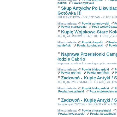
policki
Powiat pyrzycki
Skup Antyków Po Likwidacji
Gotówka !!!
SKUP ANTYKÓW - DOJEŻDŻAM - KUPIĘ ANT
Miasto/miasta:
Powiat goleniowski
P
Powiat stargardzki
Poza województ
Kupię Wojskowe Stare Kolek
KUPIĘ WOJSKOWE STARE KOLEKCJE,ZBIOR
Miasto/miasta:
Powiat drawski
Powia
kamieński
Powiat kołobrzeski
Powia
Naprawa Przedsionki Campi
łodzie Cabrio
Naprawa przedsionki camping szycie parasole a
Miasto/miasta:
Powiat białogardzki
P
Powiat gryficki
Powiat gryfiński
P
Zadzwoń - Kupię Antyki / 
KUPIĘ ANTYKI / STAROCIE / PŁACĘ GOTÓWKĄ 
Miasto/miasta:
Powiat białogardzki
P
Powiat koszaliński
Poza województwe
Zadzwoń - Kupię Antyki / 
Kupię Antyki / SZYBKI - SKUP ANTYKÓW / 60
Miasto/miasta:
Powiat choszczeński
Powiat kołobrzeski
Powiat koszaliński