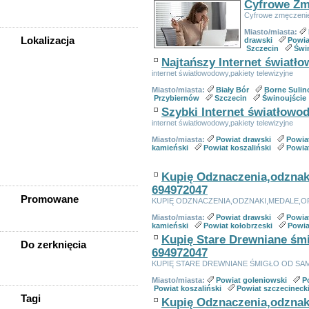
Cyfrowe Zm
Zwierzęta
Cyfrowe zmęczenie 
Miasto/miasta:
Lokalizacja
drawski
Powia
Szczecin
Świ
WSZYSTKIE LOKALIZACJE
Najtańszy Internet światł
internet światłowodowy,pakiety telewizyjne
Powiat goleniowski
Miasto/miasta:
Biały Bór
Borne Suli
Przybiernów
Szczecin
Świnoujście
Goleniów
Szybki Internet światłowo
Maszewo
internet światłowodowy,pakiety telewizyjne
Nowogard
Osina
Miasto/miasta:
Powiat drawski
Powia
kamieński
Powiat koszaliński
Powiat
Przybiernów
Stepnica
Kupię Odznaczenia,odznak
694972047
Promowane
KUPIĘ ODZNACZENIA,ODZNAKI,MEDALE,O
Miasto/miasta:
Powiat drawski
Powia
kamieński
Powiat kołobrzeski
Powia
Kupię Stare Drewniane śmi
Do zerknięcia
694972047
KUPIĘ STARE DREWNIANE ŚMIGŁO OD SAM
Miasto/miasta:
Powiat goleniowski
P
Powiat koszaliński
Powiat szczecineck
Tagi
Kupię Odznaczenia,odznak