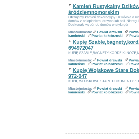
Kamień Rustykalny Dzikówk
śródziemnomorskim
Oferujemy kamień dekoracyjny Dzikówka o rus
domów z ociepleniem, drewna lub bali. Nieregul
Doskonały wybór do domów w stylu gór
Miasto/miasta:
Powiat drawski
Powia
kamieński
Powiat kołobrzeski
Powia
Kupię Szable,bagnety,kord
694972047
KUPIĘ SZABLE,BAGNETY,KORDZIKI,NOŻE,
Miasto/miasta:
Powiat drawski
Powia
kamieński
Powiat kołobrzeski
Powia
Kupię Wojskowe Stare Doku
972-047
KUPIĘ WOJSKOWE STARE DOKUMENTY,ZDJ
Miasto/miasta:
Powiat drawski
Powia
kamieński
Powiat kołobrzeski
Powia
Linki sponsorowane
Ogłoszeń w kategorii:
181
Sortuj wg:
Tytuł
- Data utworzenia -
Popularno