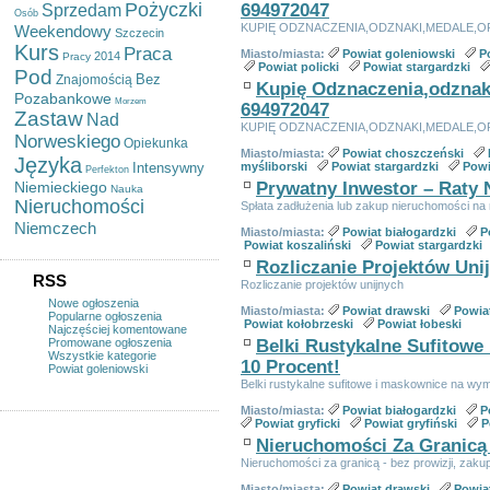
Pożyczki
694972047
Sprzedam
Osób
KUPIĘ ODZNACZENIA,ODZNAKI,MEDALE,O
Weekendowy
Szczecin
Kurs
Praca
Miasto/miasta:
Powiat goleniowski
P
2014
Pracy
Powiat policki
Powiat stargardzki
Pod
Bez
Znajomością
Kupię Odznaczenia,odznak
Pozabankowe
Morzem
694972047
Zastaw
Nad
KUPIĘ ODZNACZENIA,ODZNAKI,MEDALE,O
Norweskiego
Opiekunka
Miasto/miasta:
Powiat choszczeński
Języka
Intensywny
myśliborski
Powiat stargardzki
Powi
Perfekton
Niemieckiego
Prywatny Inwestor – Raty N
Nauka
Nieruchomości
Spłata zadłużenia lub zakup nieruchomości na 
Niemczech
Miasto/miasta:
Powiat białogardzki
P
Powiat koszaliński
Powiat stargardzki
Rozliczanie Projektów Uni
RSS
Rozliczanie projektów unijnych
Nowe ogłoszenia
Miasto/miasta:
Powiat drawski
Powia
Popularne ogłoszenia
Powiat kołobrzeski
Powiat łobeski
Najczęściej komentowane
Promowane ogłoszenia
Belki Rustykalne Sufitow
Wszystkie kategorie
10 Procent!
Powiat goleniowski
Belki rustykalne sufitowe i maskownice na 
Miasto/miasta:
Powiat białogardzki
P
Powiat gryficki
Powiat gryfiński
P
Nieruchomości Za Granicą 
Nieruchomości za granicą - bez prowizji, zaku
Miasto/miasta:
Powiat drawski
Powia