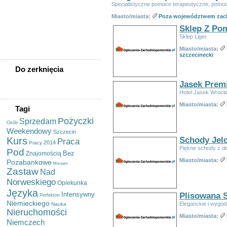
Sprzedam Akordeon
Specjalistyczne pomoce terapeutyczne, pomo
Jodła Kaukaska
Nordmanniana Sadzonki Na
Miasto/miasta:
Poza województwem zac
Choinki - Sadzonki.org
Sklep Z Po
Usługi Tłumaczeniowe Pl-de/
Sklep Liger
De-pl, Pisanie, Redakcja
Tekstu
Miasto/miasta:
szczecinecki
Do zerknięcia
Jasek Prem
Hotel Jasek Wrocł
Miasto/miasta:
Tagi
Pożyczki
Sprzedam
Osób
Weekendowy
Szczecin
Kurs
Schody Jel
Praca
2014
Pracy
Piękne schody z d
Pod
Bez
Znajomością
Miasto/miasta:
Pozabankowe
Morzem
Zastaw
Nad
Norweskiego
Opiekunka
Języka
Intensywny
Plisowana 
Perfekton
Niemieckiego
Eleganckie i wygod
Nauka
Nieruchomości
Miasto/miasta:
Niemczech