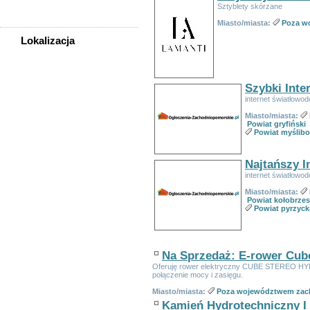
Zwierzęta
Sztyblety skórzane
Miasto/miasta:
Poza w
Lokalizacja
WSZYSTKIE LOKALIZACJE
Szybki Inte
Szczecin
internet światłowod
Świnoujście
Powiat białogardzki
Miasto/miasta:
Powiat gryfiński
Powiat choszczeński
Powiat myślibo
Powiat drawski
Powiat goleniowski
Najtańszy I
Powiat gryficki
internet światłowod
Powiat gryfiński
Powiat kamieński
Miasto/miasta:
Powiat kołobrzes
Powiat kołobrzeski
Powiat pyrzyck
Powiat koszaliński
Powiat łobeski
Powiat myśliborski
Na Sprzedaż: E-rower Cub
Powiat policki
Oferuję rower elektryczny CUBE STEREO HYB
Powiat pyrzycki
połączenie mocy i zasięgu.
Powiat sławieński
Miasto/miasta:
Poza województwem zac
Powiat stargardzki
Kamień Hydrotechniczny I 