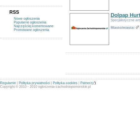
RSS
Dolpap Hur
Nowe ogłoszenia
Specjalistyczne ar
Popularne ogłoszenia
Najczęściej komentowane
Miasto/miasta:
Promowane ogłoszenia
Regulamin
|
Polityka prywatności
|
Polityka cookies
|
Patnerzy
')
Copyright © 2010 - 2010 ogloszenia-zachodniopomorskie.pl