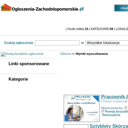
Kategorie
Lokalizacje
Ogłoszenia
Ogłoszenia zachodniopomorskie
| Osób online:
15
| KATEGORIE:
69
| LOKALI
Szukaj ogłoszenia
w
Główna
>>
Wyniki wyszukiwania
Linki sponsorowane
Znalezionych ogłoszeń:
127
Kategorie
WSZYSTKIE KATEGORIE
Sortuj wg:
Tytuł
-
Data utworzenia
-
Popularno
Pracownik 
Nieruchomości
Chcesz rozpocząć 
Praca
Miasto/miasta:
Samochody
Powiat koszali
Społeczność
Świnoujście
Sprzedam, kupię
Usługi
Sztyblety Skórz