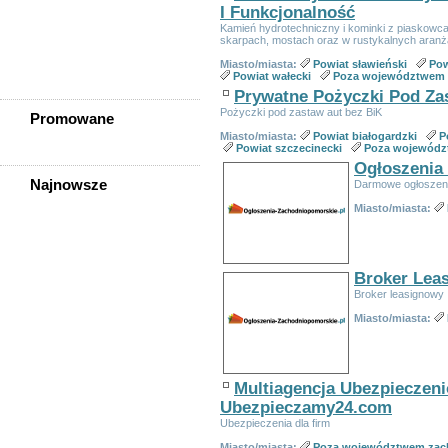
Powiat szczecinecki
I Funkcjonalność
Powiat świdwiński
Kamień hydrotechniczny i kominki z piaskowca 
Powiat wałecki
skarpach, mostach oraz w rustykalnych aranż
Poza województwem
Miasto/miasta:
Powiat sławieński
Pow
zachodniopomorskim
Powiat wałecki
Poza województwem
Prywatne Pożyczki Pod Z
Pożyczki pod zastaw aut bez BiK
Promowane
Miasto/miasta:
Powiat białogardzki
P
Powiat szczecinecki
Poza wojewódz
Ogłoszenia
Najnowsze
Darmowe ogłoszen
Szukasz Pracy Za Granicą?
Miasto/miasta:
Szukasz Pracy Za Granicą?
Traktorzysta Ze Znajomością
Języka Obcego ? Praca W
Ogrodnictwie
Broker Leas
Zbieracz/-ka Pieczarek ? Do
Broker leasignowy
Przyuczenia
Miasto/miasta:
Operator Wózka Widłowego Z
Dobrą Znajomością Języka
Angielskiego Lub
Niemieckiego
Operator Wózka Widłowego
Multiagencja Ubezpieczeni
Ze Znajomością J.
Angielskiego Lub
Ubezpieczamy24.com
Niemieckiego
Ubezpieczenia dla firm
Praca Przy Zbiorze Pieczarek
Miasto/miasta:
Poza województwem zac