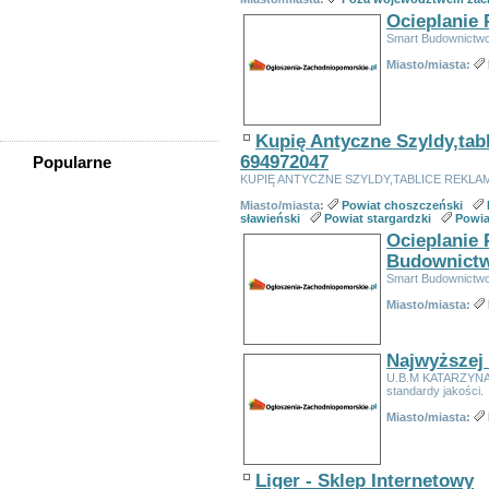
Mechaniczne Dojenie
Krów/praca W Gospodarstwie
Ocieplanie 
Praca Przy Sortowaniu
Smart Budownictw
Odzieży
Miasto/miasta:
Praca W Szkółce Drzewek I
Krzewów Ozdobnych Dla
Osób Ze Znajomością Języka
Obcego
Kupię Antyczne Szyldy,ta
694972047
Popularne
KUPIĘ ANTYCZNE SZYLDY,TABLICE REKL
Domy Z Bali
Miasto/miasta:
Powiat choszczeński
Zamki Dmuchane Zjeżdżalnia
sławieński
Powiat stargardzki
Powia
Zachodniopomorskie
Ocieplanie 
Sadzonki.org, świerk
Pospolity, Picea Abies, Tuja
Budownict
Szmaragd, Tuja Na żywopłot,
Smart Budownictw
Tuje Na żywopłot,
Szybka Pożyczka Pod Zastaw
Miasto/miasta:
Nieruchomości
Sadzonki Z Gruntu Tuja
Brabant Cena Okazja -
Najwyższej
Sadzonki.org Tuje, Thuje
Smaragd, Brabant
U.B.M KATARZYNA 
standardy jakości.
Tani Fotograf, Kamerzysta
ślubny!!!!
Miasto/miasta:
Tłumacz Przysięgły Myślibórz
- Angielski, Niemiecki,
Francuski, Włoski, Rosyjski,
Hiszpański I Inne
Liger - Sklep Internetowy