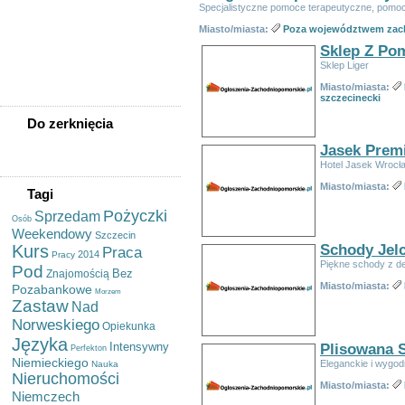
Sprzedam Akordeon
Specjalistyczne pomoce terapeutyczne, pomo
Jodła Kaukaska
Nordmanniana Sadzonki Na
Miasto/miasta:
Poza województwem zac
Choinki - Sadzonki.org
Sklep Z Po
Usługi Tłumaczeniowe Pl-de/
Sklep Liger
De-pl, Pisanie, Redakcja
Tekstu
Miasto/miasta:
szczecinecki
Do zerknięcia
Jasek Prem
Hotel Jasek Wrocł
Miasto/miasta:
Tagi
Pożyczki
Sprzedam
Osób
Weekendowy
Szczecin
Kurs
Schody Jel
Praca
2014
Pracy
Piękne schody z d
Pod
Bez
Znajomością
Miasto/miasta:
Pozabankowe
Morzem
Zastaw
Nad
Norweskiego
Opiekunka
Języka
Intensywny
Plisowana 
Perfekton
Niemieckiego
Eleganckie i wygod
Nauka
Nieruchomości
Miasto/miasta:
Niemczech