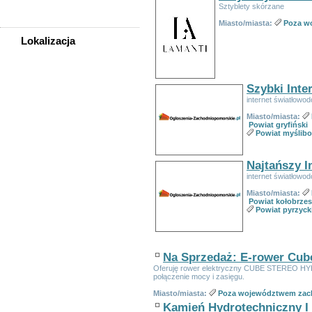
Zwierzęta
Sztyblety skórzane
Miasto/miasta:
Poza w
Lokalizacja
WSZYSTKIE LOKALIZACJE
Szybki Inte
Szczecin
internet światłowod
Świnoujście
Powiat białogardzki
Miasto/miasta:
Powiat gryfiński
Powiat choszczeński
Powiat myślibo
Powiat drawski
Powiat goleniowski
Najtańszy I
Powiat gryficki
internet światłowod
Powiat gryfiński
Powiat kamieński
Miasto/miasta:
Powiat kołobrzes
Powiat kołobrzeski
Powiat pyrzyck
Powiat koszaliński
Powiat łobeski
Powiat myśliborski
Na Sprzedaż: E-rower Cub
Powiat policki
Oferuję rower elektryczny CUBE STEREO HYB
Powiat pyrzycki
połączenie mocy i zasięgu.
Powiat sławieński
Miasto/miasta:
Poza województwem zac
Powiat stargardzki
Kamień Hydrotechniczny I 