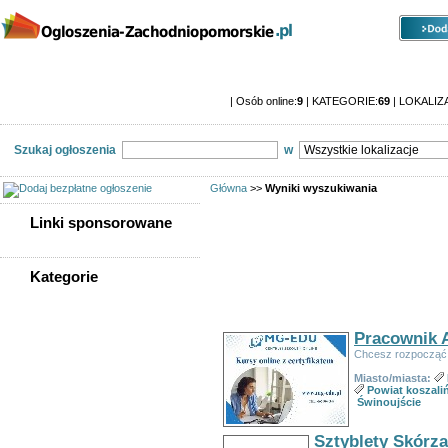
Kategorie
Lokalizacje
Ogłoszenia
Ogłoszenia zachodniopomorskie
| Osób online:
9
| KATEGORIE:
69
| LOKALIZ
Szukaj ogłoszenia
w
Główna
>>
Wyniki wyszukiwania
Linki sponsorowane
Znalezionych ogłoszeń:
127
Kategorie
WSZYSTKIE KATEGORIE
Sortuj wg:
Tytuł
-
Data utworzenia
-
Popularno
Pracownik 
Nieruchomości
Chcesz rozpocząć 
Praca
Miasto/miasta:
Samochody
Powiat koszali
Społeczność
Świnoujście
Sprzedam, kupię
Usługi
Sztyblety Skórz