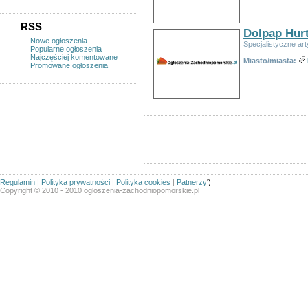
RSS
Dolpap Hur
Nowe ogłoszenia
Specjalistyczne ar
Popularne ogłoszenia
Najczęściej komentowane
Miasto/miasta:
Promowane ogłoszenia
Regulamin
|
Polityka prywatności
|
Polityka cookies
|
Patnerzy
')
Copyright © 2010 - 2010 ogloszenia-zachodniopomorskie.pl