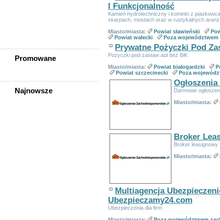
Powiat szczecinecki
I Funkcjonalność
Powiat świdwiński
Kamień hydrotechniczny i kominki z piaskowca 
Powiat wałecki
skarpach, mostach oraz w rustykalnych aranż
Poza województwem
Miasto/miasta:
Powiat sławieński
Pow
zachodniopomorskim
Powiat wałecki
Poza województwem
Prywatne Pożyczki Pod Z
Pożyczki pod zastaw aut bez BiK
Promowane
Miasto/miasta:
Powiat białogardzki
P
Powiat szczecinecki
Poza wojewódz
Ogłoszenia
Najnowsze
Darmowe ogłoszen
Szukasz Pracy Za Granicą?
Miasto/miasta:
Szukasz Pracy Za Granicą?
Traktorzysta Ze Znajomością
Języka Obcego ? Praca W
Ogrodnictwie
Broker Leas
Zbieracz/-ka Pieczarek ? Do
Broker leasignowy
Przyuczenia
Miasto/miasta:
Operator Wózka Widłowego Z
Dobrą Znajomością Języka
Angielskiego Lub
Niemieckiego
Operator Wózka Widłowego
Multiagencja Ubezpieczeni
Ze Znajomością J.
Angielskiego Lub
Ubezpieczamy24.com
Niemieckiego
Ubezpieczenia dla firm
Praca Przy Zbiorze Pieczarek
Miasto/miasta:
Poza województwem zac