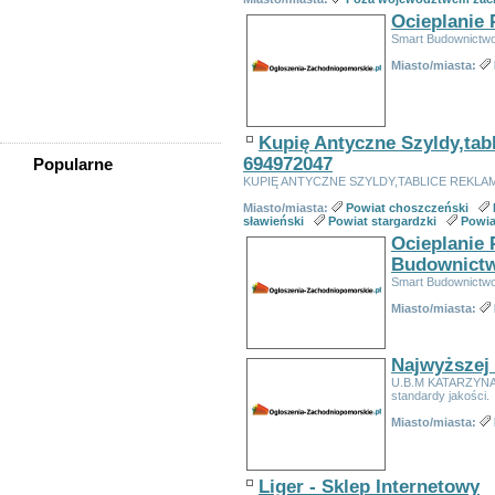
Mechaniczne Dojenie
Krów/praca W Gospodarstwie
Ocieplanie 
Praca Przy Sortowaniu
Smart Budownictw
Odzieży
Miasto/miasta:
Praca W Szkółce Drzewek I
Krzewów Ozdobnych Dla
Osób Ze Znajomością Języka
Obcego
Kupię Antyczne Szyldy,ta
694972047
Popularne
KUPIĘ ANTYCZNE SZYLDY,TABLICE REKL
Domy Z Bali
Miasto/miasta:
Powiat choszczeński
Zamki Dmuchane Zjeżdżalnia
sławieński
Powiat stargardzki
Powia
Zachodniopomorskie
Ocieplanie 
Sadzonki.org, świerk
Pospolity, Picea Abies, Tuja
Budownict
Szmaragd, Tuja Na żywopłot,
Smart Budownictw
Tuje Na żywopłot,
Szybka Pożyczka Pod Zastaw
Miasto/miasta:
Nieruchomości
Sadzonki Z Gruntu Tuja
Brabant Cena Okazja -
Najwyższej
Sadzonki.org Tuje, Thuje
Smaragd, Brabant
U.B.M KATARZYNA 
standardy jakości.
Tani Fotograf, Kamerzysta
ślubny!!!!
Miasto/miasta:
Tłumacz Przysięgły Myślibórz
- Angielski, Niemiecki,
Francuski, Włoski, Rosyjski,
Hiszpański I Inne
Liger - Sklep Internetowy