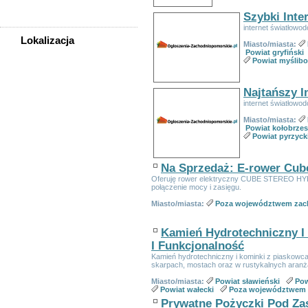
Zwierzęta
Szybki Inte
internet światłowod
Lokalizacja
Miasto/miasta:
Powiat gryfiński
WSZYSTKIE LOKALIZACJE
Powiat myślibo
Szczecin
Najtańszy I
Świnoujście
internet światłowod
Powiat białogardzki
Miasto/miasta:
Powiat choszczeński
Powiat kołobrzes
Powiat pyrzyck
Powiat drawski
Powiat goleniowski
Powiat gryficki
Na Sprzedaż: E-rower Cub
Powiat gryfiński
Oferuję rower elektryczny CUBE STEREO HYB
połączenie mocy i zasięgu.
Powiat kamieński
Powiat kołobrzeski
Miasto/miasta:
Poza województwem zac
Powiat koszaliński
Powiat łobeski
Kamień Hydrotechniczny I 
Powiat myśliborski
I Funkcjonalność
Powiat policki
Kamień hydrotechniczny i kominki z piaskowca 
skarpach, mostach oraz w rustykalnych aranż
Powiat pyrzycki
Miasto/miasta:
Powiat sławieński
Pow
Powiat sławieński
Powiat wałecki
Poza województwem
Powiat stargardzki
Prywatne Pożyczki Pod Z