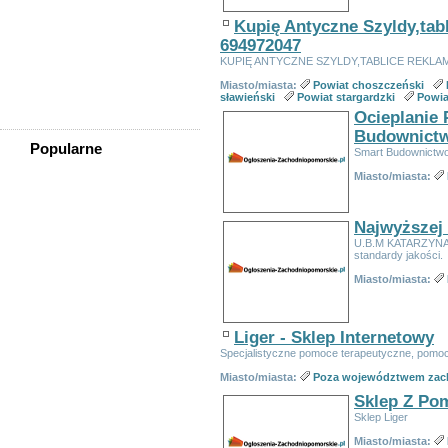
Mechaniczne Dojenie
Krów/praca W Gospodarstwie
Kupię Antyczne Szyldy,ta
Praca Przy Sortowaniu
694972047
Odzieży
KUPIĘ ANTYCZNE SZYLDY,TABLICE REKL
Praca W Szkółce Drzewek I
Krzewów Ozdobnych Dla
Miasto/miasta:
Powiat choszczeński
Osób Ze Znajomością Języka
sławieński
Powiat stargardzki
Powia
Obcego
Ocieplanie 
Budownict
Popularne
Smart Budownictw
Domy Z Bali
Miasto/miasta:
Zamki Dmuchane Zjeżdżalnia
Zachodniopomorskie
Sadzonki.org, świerk
Najwyższej
Pospolity, Picea Abies, Tuja
U.B.M KATARZYNA 
Szmaragd, Tuja Na żywopłot,
standardy jakości.
Tuje Na żywopłot,
Szybka Pożyczka Pod Zastaw
Miasto/miasta:
Nieruchomości
Sadzonki Z Gruntu Tuja
Brabant Cena Okazja -
Sadzonki.org Tuje, Thuje
Liger - Sklep Internetowy
Smaragd, Brabant
Specjalistyczne pomoce terapeutyczne, pomo
Tani Fotograf, Kamerzysta
ślubny!!!!
Miasto/miasta:
Poza województwem zac
Tłumacz Przysięgły Myślibórz
Sklep Z Po
- Angielski, Niemiecki,
Sklep Liger
Francuski, Włoski, Rosyjski,
Hiszpański I Inne
Miasto/miasta: