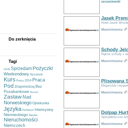
Sprzedam Akordeon
szczecinecki
Jodła Kaukaska
Nordmanniana Sadzonki Na
Choinki - Sadzonki.org
Jasek Prem
Usługi Tłumaczeniowe Pl-de/
De-pl, Pisanie, Redakcja
Hotel Jasek Wrocł
Tekstu
Miasto/miasta:
Do zerknięcia
Schody Jel
Piękne schody z d
Tagi
Miasto/miasta:
Pożyczki
Sprzedam
Osób
Weekendowy
Szczecin
Kurs
Praca
Plisowana 
2014
Pracy
Pod
Eleganckie i wygod
Bez
Znajomością
Pozabankowe
Miasto/miasta:
Morzem
Zastaw
Nad
Norweskiego
Opiekunka
Języka
Intensywny
Perfekton
Dolpap Hur
Niemieckiego
Nauka
Specjalistyczne ar
Nieruchomości
Miasto/miasta:
Niemczech