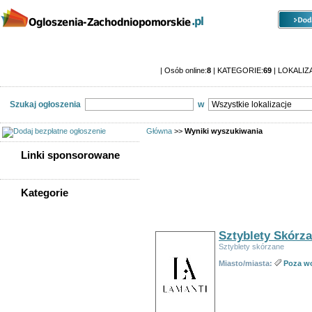
Kategorie
Lokalizacje
Ogłoszenia
Ogłoszenia zachodniopomorskie
| Osób online:
8
| KATEGORIE:
69
| LOKALIZ
Szukaj ogłoszenia
w
Główna
>>
Wyniki wyszukiwania
Linki sponsorowane
Znalezionych ogłoszeń:
126
Kategorie
WSZYSTKIE KATEGORIE
Sortuj wg:
Tytuł
-
Data utworzenia
-
Popularno
Sztyblety Skórz
Nieruchomości
Sztyblety skórzane
Praca
Miasto/miasta:
Poza w
Samochody
Społeczność
Sprzedam, kupię
Usługi