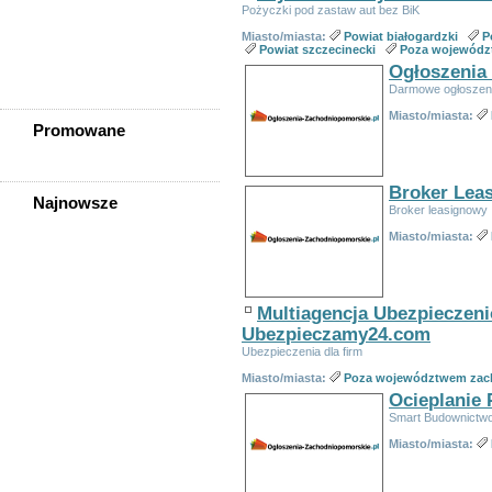
Powiat szczecinecki
Pożyczki pod zastaw aut bez BiK
Powiat świdwiński
Miasto/miasta:
Powiat białogardzki
P
Powiat wałecki
Powiat szczecinecki
Poza wojewódz
Poza województwem
Ogłoszenia
zachodniopomorskim
Darmowe ogłoszen
Miasto/miasta:
Promowane
Broker Leas
Najnowsze
Broker leasignowy
Szukasz Pracy Za Granicą?
Miasto/miasta:
Szukasz Pracy Za Granicą?
Traktorzysta Ze Znajomością
Języka Obcego ? Praca W
Ogrodnictwie
Multiagencja Ubezpieczeni
Zbieracz/-ka Pieczarek ? Do
Przyuczenia
Ubezpieczamy24.com
Operator Wózka Widłowego Z
Ubezpieczenia dla firm
Dobrą Znajomością Języka
Angielskiego Lub
Miasto/miasta:
Poza województwem zac
Niemieckiego
Ocieplanie 
Operator Wózka Widłowego
Smart Budownictw
Ze Znajomością J.
Angielskiego Lub
Miasto/miasta:
Niemieckiego
Praca Przy Zbiorze Pieczarek