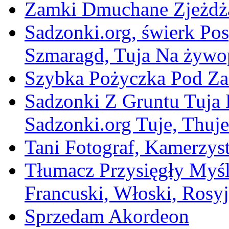
Zamki Dmuchane Zjeżdża
Sadzonki.org, świerk Posp
Szmaragd, Tuja Na żywop
Szybka Pożyczka Pod Za
Sadzonki Z Gruntu Tuja 
Sadzonki.org Tuje, Thuj
Tani Fotograf, Kamerzyst
Tłumacz Przysięgły Myśli
Francuski, Włoski, Rosyj
Sprzedam Akordeon