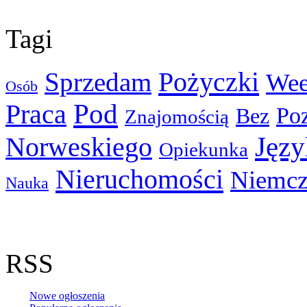
Tagi
Pożyczki
Sprzedam
We
Osób
Pod
Praca
Po
Bez
Znajomością
Języ
Norweskiego
Opiekunka
Nieruchomości
Niemcz
Nauka
RSS
Nowe ogłoszenia