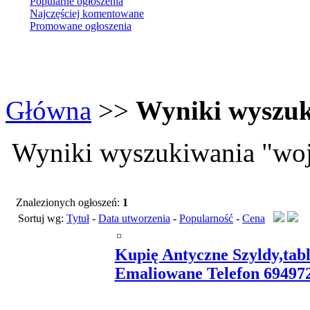
Popularne ogłoszenia
Najczęściej komentowane
Promowane ogłoszenia
Główna
>>
Wyniki wyszu
Wyniki wyszukiwania "woj
Znalezionych ogłoszeń:
1
Sortuj wg:
Tytuł
-
Data utworzenia
-
Popularność
-
Cena
Kupię Antyczne Szyldy,tab
Emaliowane Telefon 69497