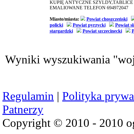
KUPIĘ ANTYCZNE SZYLDY,TABLIC
EMALIOWANE TELEFON 694972047
Miasto/miasta:
Powiat choszczeński
policki
Powiat pyrzycki
Powiat s
stargardzki
Powiat szczecinecki
P
Wyniki wyszukiwania "wojs
Regulamin
|
Polityka prywa
Patnerzy
Copyright © 2010 - 2010 o