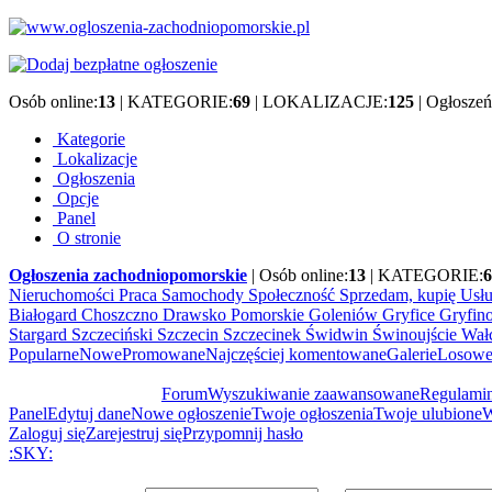
Osób online:
13
| KATEGORIE:
69
| LOKALIZACJE:
125
| Ogłoszeń
Kategorie
Lokalizacje
Ogłoszenia
Opcje
Panel
O stronie
Ogłoszenia zachodniopomorskie
| Osób online:
13
| KATEGORIE:
6
Nieruchomości
Praca
Samochody
Społeczność
Sprzedam, kupię
Usł
Białogard
Choszczno
Drawsko Pomorskie
Goleniów
Gryfice
Gryfin
Stargard Szczeciński
Szczecin
Szczecinek
Świdwin
Świnoujście
Wał
Popularne
Nowe
Promowane
Najczęściej komentowane
Galerie
Losow
Forum
Wyszukiwanie zaawansowane
Regulami
Powiadom znajomego
Panel
Edytuj dane
Nowe ogłoszenie
Twoje ogłoszenia
Twoje ulubione
W
Zaloguj się
Zarejestruj się
Przypomnij hasło
:SKY: