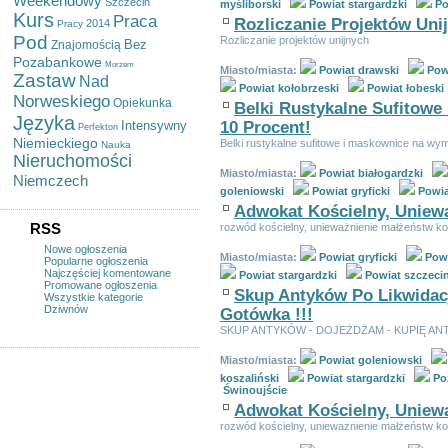
Weekendowy
Szczecin
myśliborski
Powiat stargardzki
Po
Kurs
Praca
Rozliczanie Projektów Uni
2014
Pracy
Pod
Rozliczanie projektów unijnych
Bez
Znajomością
Pozabankowe
Morzem
Miasto/miasta:
Powiat drawski
Pow
Zastaw
Nad
Powiat kołobrzeski
Powiat łobeski
Norweskiego
Opiekunka
Belki Rustykalne Sufitow
Języka
Intensywny
10 Procent!
Perfekton
Niemieckiego
Belki rustykalne sufitowe i maskownice na 
Nauka
Nieruchomości
Miasto/miasta:
Powiat białogardzki
Niemczech
goleniowski
Powiat gryficki
Powia
Adwokat Kościelny, Uniew
RSS
rozwód kościelny, unieważnienie małżeństw ko
Nowe ogłoszenia
Miasto/miasta:
Powiat gryficki
Powi
Popularne ogłoszenia
Najczęściej komentowane
Powiat stargardzki
Powiat szczeci
Promowane ogłoszenia
Skup Antyków Po Likwidacji
Wszystkie kategorie
Dziwnów
Gotówka !!!
SKUP ANTYKÓW - DOJEŻDŻAM - KUPIĘ ANT
Miasto/miasta:
Powiat goleniowski
koszaliński
Powiat stargardzki
Po
Świnoujście
Adwokat Kościelny, Uniew
rozwód kościelny, unieważnienie małżeństw ko