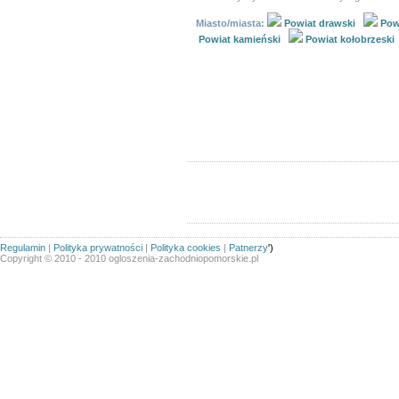
Miasto/miasta:
Powiat drawski
Pow
Powiat kamieński
Powiat kołobrzeski
Linki sponsorowane
Ogłoszeń w kategorii:
255
St
Sortuj wg:
Tytuł
- Data utworzenia -
Popularno
Opcj
Regulamin
|
Polityka prywatności
|
Polityka cookies
|
Patnerzy
')
Copyright © 2010 - 2010 ogloszenia-zachodniopomorskie.pl