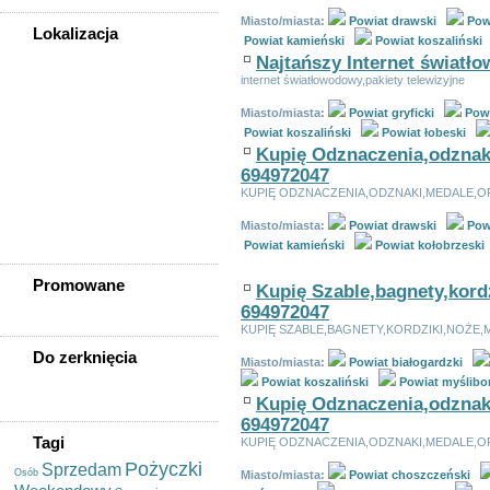
Miasto/miasta:
Powiat drawski
Pow
Lokalizacja
Powiat kamieński
Powiat koszaliński
WSZYSTKIE LOKALIZACJE
Najtańszy Internet światł
internet światłowodowy,pakiety telewizyjne
Powiat kamieński (0)
Miasto/miasta:
Powiat gryficki
Powi
Kamień Pomorski
Powiat koszaliński
Powiat łobeski
Dziwnów
Kupię Odznaczenia,odznak
Golczewo
694972047
Międzyzdroje
KUPIĘ ODZNACZENIA,ODZNAKI,MEDALE,O
Świerzno
Miasto/miasta:
Powiat drawski
Pow
Wolin
Powiat kamieński
Powiat kołobrzeski
Promowane
Kupię Szable,bagnety,kord
694972047
KUPIĘ SZABLE,BAGNETY,KORDZIKI,NOŻE,
Do zerknięcia
Miasto/miasta:
Powiat białogardzki
Powiat koszaliński
Powiat myślibo
Kupię Odznaczenia,odznak
694972047
Tagi
KUPIĘ ODZNACZENIA,ODZNAKI,MEDALE,O
Pożyczki
Sprzedam
Osób
Miasto/miasta:
Powiat choszczeński