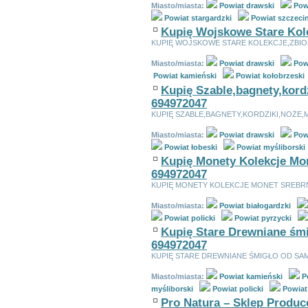
Miasto/miasta:
Powiat drawski
Pow
Powiat stargardzki
Powiat szczeci
Kupię Wojskowe Stare Kolek
KUPIĘ WOJSKOWE STARE KOLEKCJE,ZBIOR
Miasto/miasta:
Powiat drawski
Pow
Powiat kamieński
Powiat kołobrzeski
Kupię Szable,bagnety,kord
694972047
KUPIĘ SZABLE,BAGNETY,KORDZIKI,NOŻE,
Miasto/miasta:
Powiat drawski
Pow
Powiat łobeski
Powiat myśliborski
Kupię Monety Kolekcje Mon
694972047
KUPIĘ MONETY KOLEKCJE MONET SREBR
Miasto/miasta:
Powiat białogardzki
Powiat policki
Powiat pyrzycki
Kupię Stare Drewniane śmi
694972047
KUPIĘ STARE DREWNIANE ŚMIGŁO OD SAM
Miasto/miasta:
Powiat kamieński
P
myśliborski
Powiat policki
Powiat
Pro Natura – Sklep Produc