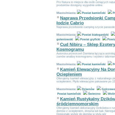
Pro Natura to miejsce dla osób ceniących natu
produktów dostępny wygodnie online.
Miasto/miasta:
Powiat kamieński
P
Naprawa Przedsionki Campi
łodzie Cabrio
Naprawa przedsionki camping szycie parasole a
Miasto/miasta:
Powiat białogardzki
goleniowski
Powiat gryficki
Powia
Cud Nibiru – Sklep Ezoter
Kosmogramu
Autorska przestrzeń Damiana łącząca astrologi
zamów analizę kosmogramu i wybierz talizman 
Miasto/miasta:
Powiat kamieński
P
Kamień Elewacyjny Na Dom
Ociepleniem
Oferujemy kamień elewacyjny z naturalnego pi
ociepleniem. Płytki elewacyjne pakowane po 15
Miasto/miasta:
Dziwnów
Golczew
Powiat kamieński
Świerzno
Woli
Kamień Rustykalny Dzikówk
śródziemnomorskim
Oferujemy kamień dekoracyjny Dzikówka o rus
domów z ociepleniem, drewna lub bali. Nieregul
Doskonały wybór do domów w stylu gór