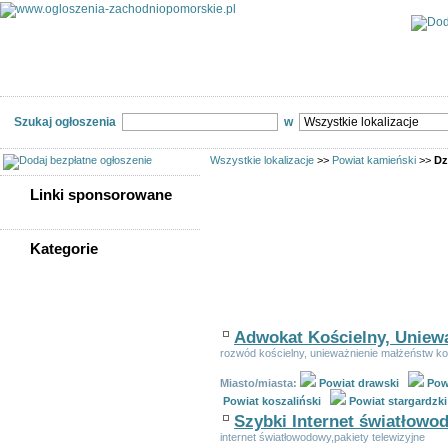
Kategorie
Lokalizacje
Ogłoszenia
Szukaj ogłoszenia
w
Wszystkie lokalizacje
>>
Powiat kamieński
>>
Dz
Linki sponsorowane
Linki sponsorowane
Kategorie
Ogłoszeń w kategorii:
255
St
WSZYSTKIE KATEGORIE
Sortuj wg:
Tytuł
- Data utworzenia -
Popularno
Nieruchomości
Praca
Adwokat Kościelny, Uniew
Samochody
rozwód kościelny, unieważnienie małżeństw ko
Społeczność
Miasto/miasta:
Powiat drawski
Powi
Sprzedam, kupię
Powiat koszaliński
Powiat stargardzki
Usługi
Szybki Internet światłowo
Zwierzęta
internet światłowodowy,pakiety telewizyjne