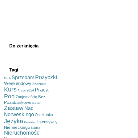
Sprzedam Akordeon
Jodła Kaukaska
Nordmanniana Sadzonki Na
Choinki - Sadzonki.org
Usługi Tłumaczeniowe Pl-de/
De-pl, Pisanie, Redakcja
Tekstu
Do zerknięcia
Tagi
Pożyczki
Sprzedam
Osób
Weekendowy
Szczecin
Kurs
Praca
2014
Pracy
Pod
Bez
Znajomością
Pozabankowe
Morzem
Zastaw
Nad
Norweskiego
Opiekunka
Języka
Intensywny
Perfekton
Niemieckiego
Nauka
Nieruchomości