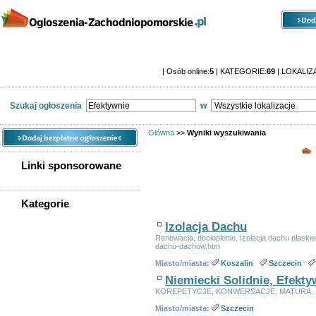
Kategorie
Lokalizacje
Ogłoszenia
Ogłoszenia zachodniopomorskie
| Osób online:
5
| KATEGORIE:
69
| LOKALIZ
Szukaj ogłoszenia
w
Główna
>>
Wyniki wyszukiwania
Linki sponsorowane
Znalezionych ogłoszeń:
2
Kategorie
Sortuj wg:
Tytuł
-
Data utworzenia
-
Popularno
WSZYSTKIE KATEGORIE
Izolacja Dachu
Renowacja, docieplenie, Izolacja dachu płaski
dachu-dachow.htm
Nieruchomości
Miasto/miasta:
Koszalin
Szczecin
Praca
Samochody
Niemiecki Solidnie,
Efekty
Społeczność
KOREPETYCJE, KONWERSACJE, MATURA. Skute
Sprzedam, kupię
Miasto/miasta:
Szczecin