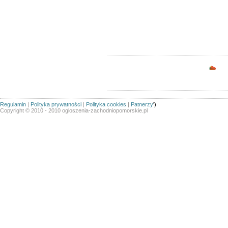
Ogłoszeń w kategorii:
173
Sortuj wg:
Tytuł
- Data utworzenia -
Popularno
Opc
Regulamin
|
Polityka prywatności
|
Polityka cookies
|
Patnerzy
')
Copyright © 2010 - 2010 ogloszenia-zachodniopomorskie.pl