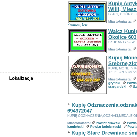
Kupię Antyk
Fotografia, filmowanie
Willi, Miesz
Kolekcjonerstwo, antyki,
sztuka
PŁACĘ z GÓRY - K
Książki, komiksy, CD, DVD
Miasto/miasta:
Meble, wyposażenie wnętrz
Świnoujście
Odzież i obuwie
Wałcz Kupię
Pozostałe
Okolice 603
Sport, rekreacja i uroda
SKUP ANTYKÓW - 
Sprzęt komputerowy,
Miasto/miasta:
konsole
Kupię Mone
Telefony
Srebrne,zło
Wszystko dla dzieci
KUPIĘ MONETY 
TELEFON 694972
Lokalizacja
Miasto/miasta:
gryficki
Powiat
WSZYSTKIE LOKALIZACJE
stargardzki
Sz
Szczecin
Kupię Odznaczenia,odznak
Świnoujście
694972047
Powiat białogardzki
KUPIĘ ODZNACZENIA,ODZNAKI,MEDALE,O
Powiat choszczeński
Powiat drawski
Miasto/miasta:
Powiat drawski
Powia
kamieński
Powiat kołobrzeski
Powia
Powiat goleniowski
Kupię Stare Drewniane śmi
Powiat gryficki