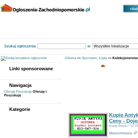
Kategorie
Lokalizacje
Ogłoszenia
Nieruchomości
Praca
Samochody
Społeczność
Szukaj ogłoszenia
w
Główna
>>
Sprzedam, kupię
>>
Kolekcjonerstwo
Kolekcjonerstwo
Linki sponsorowane
Linki sponsorowane
Nawigacja
Oferty kupna
Oferuję
Poszukuję
Oferuję i
Ogłoszeń w kategorii:
173
Poszukuję
Sortuj wg:
Tytuł
- Data utworzenia -
Popularno
Kategorie
Kupię Antyk
WSZYSTKIE KATEGORIE
Ceny - Doj
Kupię Antyki / SZ
Sprzedam, kupię
Miasto/miasta:
AGD, RTV, elektronika