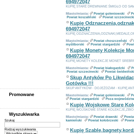
694972047
Powiat gryfiński
KUPIĘ STARE DREWNIANE ŚMIGŁO OD SAM
Powiat kamieński
Powiat kołobrzeski
Miasto/miasta:
Powiat goleniowski
P
Powiat koszaliński
Powiat szczecineck
Powiat koszaliński
Kupię Odznaczenia,odznak
Powiat łobeski
694972047
Powiat myśliborski
KUPIĘ ODZNACZENIA,ODZNAKI,MEDALE,O
Powiat policki
Miasto/miasta:
Powiat choszczeński
Powiat pyrzycki
myśliborski
Powiat stargardzki
Powi
Powiat sławieński
Kupię Monety Kolekcje Mon
Powiat stargardzki
694972047
Powiat szczecinecki
KUPIĘ MONETY KOLEKCJE MONET SREBR
Powiat świdwiński
Miasto/miasta:
Powiat białogardzki
P
Powiat wałecki
Powiat szczecinecki
Powiat świdwińsk
Poza województwem
Skup Antyków Po Likwidacji
zachodniopomorskim
Gotówka !!!
SKUP ANTYKÓW - DOJEŻDŻAM - KUPIĘ ANT
Promowane
Miasto/miasta:
Powiat goleniowski
P
Powiat stargardzki
Poza województ
Kupię Wojskowe Stare Kolek
KUPIĘ WOJSKOWE STARE KOLEKCJE,ZBIOR
Wyszukiwarka
Miasto/miasta:
Powiat drawski
Powia
Szukaj
kamieński
Powiat kołobrzeski
Powia
Rodzaj wyszukiwania
Kupię Szable,bagnety,kord