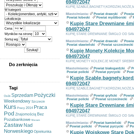
694972047
KUPIĘ SZABLE,BAGNETY,KORDZIKI,NOŻE,
W kategorii
Miasto/miasta:
Powiat drawski
Powia
Powiat łobeski
Powiat myśliborski
Lokalizacja
Kupię Stare Drewniane śmi
694972047
Cena
Wyników na stronę
KUPIĘ STARE DREWNIANE ŚMIGŁO OD SAM
Sortuj wg
Miasto/miasta:
Powiat drawski
Powia
Powiat sławieński
Powiat szczecinecki
Kupię Monety Kolekcje Mon
694972047
KUPIĘ MONETY KOLEKCJE MONET SREBR
Do zerknięcia
Miasto/miasta:
Powiat białogardzki
P
Powiat policki
Powiat pyrzycki
Powi
Kupię Szable,bagnety,kord
694972047
Tagi
KUPIĘ SZABLE,BAGNETY,KORDZIKI,NOŻE,
Pożyczki
Sprzedam
Miasto/miasta:
Powiat gryficki
Powiat
Osób
Powiat policki
Powiat szczecinecki
Weekendowy
Szczecin
Kupię Stare Drewniane śmi
Kurs
Praca
2014
Pracy
694972047
Pod
Bez
Znajomością
KUPIĘ STARE DREWNIANE ŚMIGŁO OD SAM
Pozabankowe
Morzem
Miasto/miasta:
Powiat kamieński
Pow
Zastaw
Nad
Powiat policki
Powiat pyrzycki
Po
Norweskiego
Opiekunka
Kupię Wojskowe Stare Doku