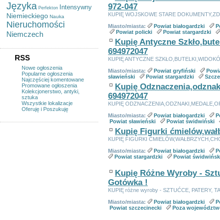
Języka
972-047
Intensywny
Perfekton
KUPIĘ WOJSKOWE STARE DOKUMENTY,ZDJ
Niemieckiego
Nauka
Nieruchomości
Miasto/miasta:
Powiat białogardzki
P
Powiat policki
Powiat stargardzki
Niemczech
Kupię Antyczne Szkło,bute
694972047
RSS
KUPIĘ ANTYCZNE SZKŁO,BUTELKI,WIDOKÓ
Nowe ogłoszenia
Miasto/miasta:
Powiat gryfiński
Powia
Popularne ogłoszenia
sławieński
Powiat stargardzki
Szcze
Najczęściej komentowane
Kupię Odznaczenia,odznak
Promowane ogłoszenia
Kolekcjonerstwo, antyki,
694972047
sztuka
Wszystkie lokalizacje
KUPIĘ ODZNACZENIA,ODZNAKI,MEDALE,O
Oferuję i Poszukuję
Miasto/miasta:
Powiat białogardzki
P
Powiat sławieński
Powiat świdwiński
Kupię Figurki ćmielów,wał
KUPIĘ FIGURKI ĆMIELÓW,WAŁBRZYCH,CHOD
Miasto/miasta:
Powiat białogardzki
P
Powiat stargardzki
Powiat świdwińsk
Kupię Różne Wyroby - Sztuć
Gotówka !
KUPIĘ różne wyroby - SZTUĆCE, PATERY, 
Miasto/miasta:
Powiat białogardzki
P
Powiat szczecinecki
Poza województw
Linki sponsorowane